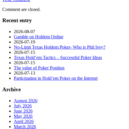
Comment are closed.
Recent entry
2026-08-07
Gamble on Holdem Online
2026-07-19
No-Limit Texas Holdem Poker- Who is Phil Ivey?
2026-07-15
Texas Hold’em Tactics – Successful Poker Ideas
2026-07-15
The value of Poker Position
2026-07-13
Participating in Hold’em Poker on the Internet
Archive
August 2026
July 2026
June 2026
May 2026
April 2026
March 2026