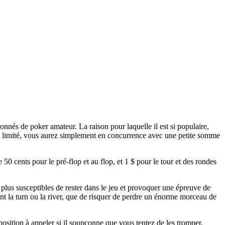
nnés de poker amateur. La raison pour laquelle il est si populaire,
 est limité, vous aurez simplement en concurrence avec une petite somme
50 cents pour le pré-flop et au flop, et 1 $ pour le tour et des rondes
 plus susceptibles de rester dans le jeu et provoquer une épreuve de
t la turn ou la river, que de risquer de perdre un énorme morceau de
pposition à appeler si il soupçonne que vous tentez de les tromper.