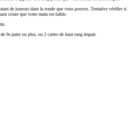
utant de joueurs dans la ronde que vous pouvez. Tentative vérifier si
sant croire que votre main est faible.
rte.
de 9s paire ou plus, ou 2 cartes de haut rang impair.