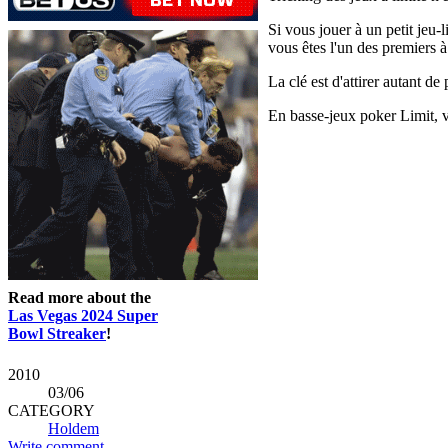
Si vous jouer à un petit jeu-
vous êtes l'un des premiers à
La clé est d'attirer autant de
En basse-jeux poker Limit, v
Read more about the
Las Vegas 2024 Super
Bowl Streaker
!
2010
03
/06
CATEGORY
Holdem
Write comment