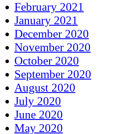
February 2021
January 2021
December 2020
November 2020
October 2020
September 2020
August 2020
July 2020
June 2020
May 2020