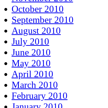
October 2010
September 2010
August 2010
July 2010
June 2010
May 2010
April 2010
March 2010
February 2010
January 2010