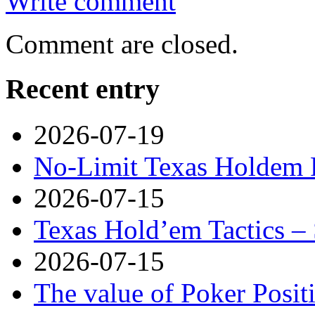
Write comment
Comment are closed.
Recent entry
2026-07-19
No-Limit Texas Holdem P
2026-07-15
Texas Hold’em Tactics – 
2026-07-15
The value of Poker Posit