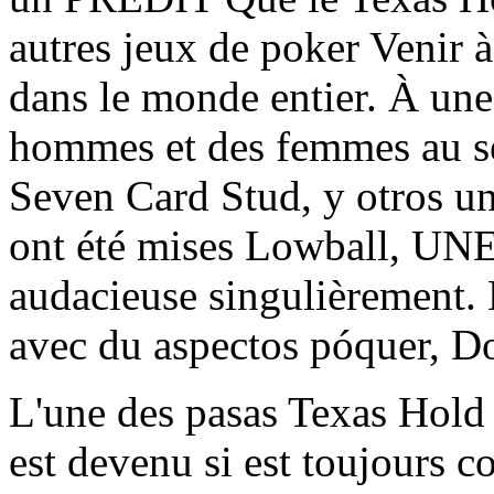
autres jeux de poker Venir à
dans le monde entier. À une
hommes et des femmes au se
Seven Card Stud, y otros u
ont été mises Lowball, UNE 
audacieuse singulièrement.
avec du aspectos póquer, Do
L'une des pasas Texas Hold `
est devenu si est toujours c