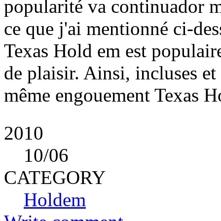
popularité va continuador m
ce que j'ai mentionné ci-de
Texas Hold em est populaire s
de plaisir. Ainsi, incluses e
même engouement Texas Hol
2010
10
/06
CATEGORY
Holdem