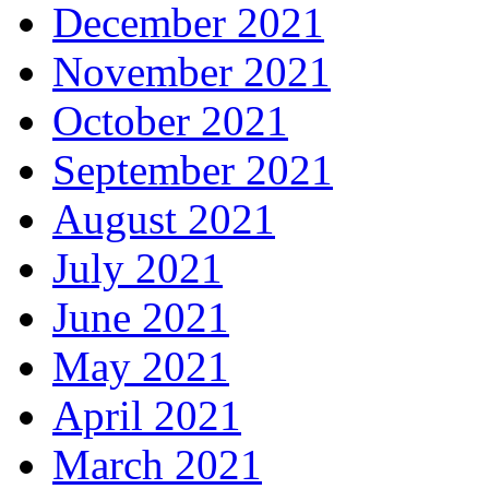
December 2021
November 2021
October 2021
September 2021
August 2021
July 2021
June 2021
May 2021
April 2021
March 2021