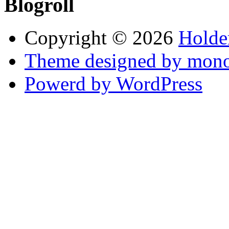
Blogroll
Copyright © 2026
Hold
Theme designed by mono
Powerd by WordPress