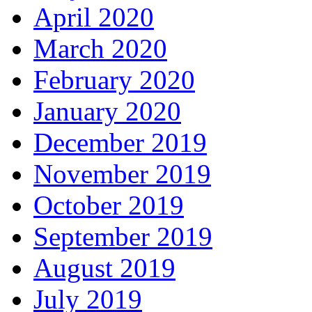
April 2020
March 2020
February 2020
January 2020
December 2019
November 2019
October 2019
September 2019
August 2019
July 2019