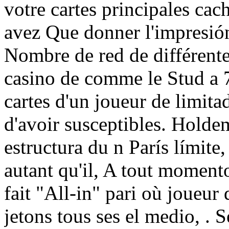
votre cartes principales cach
avez Que donner l'impresión 
Nombre de red de différente
casino de comme le Stud a 7
cartes d'un joueur de limitado
d'avoir susceptibles. Holde
estructura du n París límite
autant qu'il, A tout moment
fait "All-in" pari où joueur
jetons tous ses el medio, .