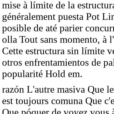
mise à límite de la estructu
généralement puesta Pot Limi
posible de até parier concu
olla Tout sans momento, à 
Cette estructura sin límite v
otros enfrentamientos de pal
popularité Hold em.
razón L'autre masiva Que le
est toujours comuna Que c'e
Que póquer de voyez vous à 